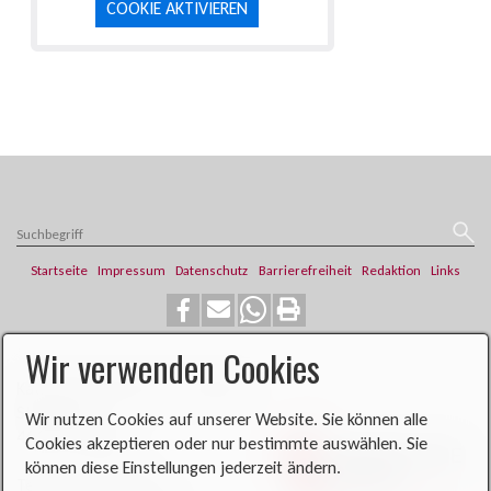
COOKIE AKTIVIEREN
Startseite
Impressum
Datenschutz
Barrierefreiheit
Redaktion
Links
Wir verwenden Cookies
​​​​Katholische Pfarrei St. Franziskus
Steinweg 6
Wir nutzen Cookies auf unserer Website. Sie können alle
46419 Isselburg
Cookies akzeptieren oder nur bestimmte auswählen. Sie
können diese Einstellungen jederzeit ändern.
Telefon: 02874 704