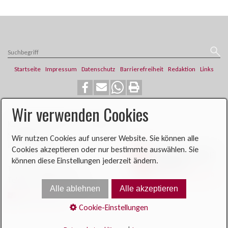
Startseite
Impressum
Datenschutz
Barrierefreiheit
Redaktion
Links
Wir verwenden Cookies
​​​​Katholische Pfarrei St. Franziskus
Steinweg 6
Wir nutzen Cookies auf unserer Website. Sie können alle
46419 Isselburg
Cookies akzeptieren oder nur bestimmte auswählen. Sie
können diese Einstellungen jederzeit ändern.
Telefon: 02874 704
Telefax: 02874 900396​​​​
Alle ablehnen
Alle akzeptieren
E-Mail senden
Cookie-Einstellungen