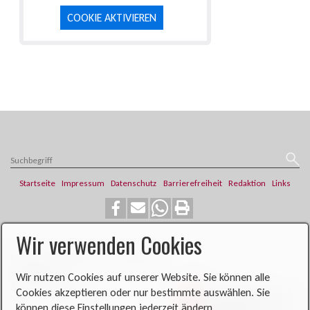
COOKIE AKTIVIEREN
Startseite
Impressum
Datenschutz
Barrierefreiheit
Redaktion
Links
Wir verwenden Cookies
​​​​Katholische Pfarrei St. Franziskus
Steinweg 6
Wir nutzen Cookies auf unserer Website. Sie können alle
46419 Isselburg
Cookies akzeptieren oder nur bestimmte auswählen. Sie
können diese Einstellungen jederzeit ändern.