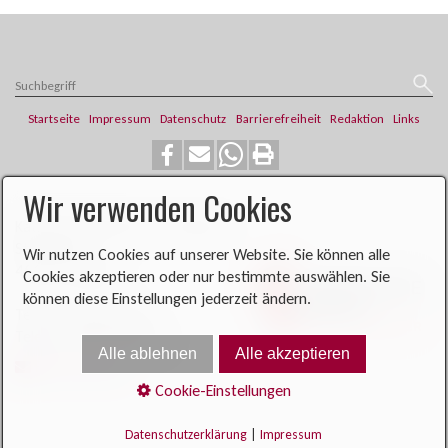
Startseite
Impressum
Datenschutz
Barrierefreiheit
Redaktion
Links
Wir verwenden Cookies
​​​​Katholische Pfarrei St. Franziskus
Steinweg 6
Wir nutzen Cookies auf unserer Website. Sie können alle
46419 Isselburg
Cookies akzeptieren oder nur bestimmte auswählen. Sie
können diese Einstellungen jederzeit ändern.
Telefon: 02874 704
Telefax: 02874 900396​​​​
Alle ablehnen
Alle akzeptieren
E-Mail senden
Cookie-Einstellungen
Datenschutzerklärung
|
Impressum