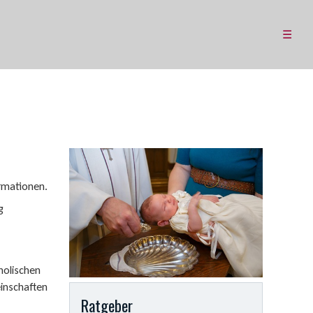
☰
ormationen.
g
tholischen
einschaften
Ratgeber