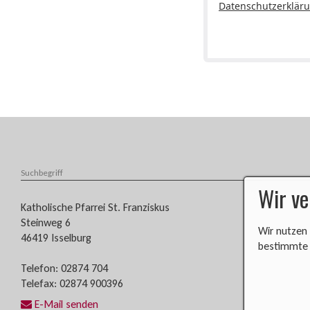
Datenschutzerklär
Wir v
​​​​Katholische Pfarrei St. Franziskus
Steinweg 6
Wir nutzen 
46419 Isselburg
bestimmte a
Telefon: 02874 704
Telefax: 02874 900396​​​​
E-Mail senden