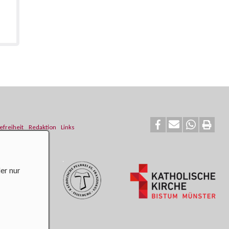
efreiheit
Redaktion
Links
er nur