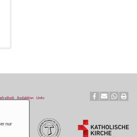
efreiheit
Redaktion
Links
er nur