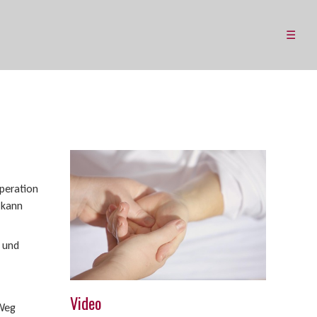
☰
Operation
 kann
 und
Video
 Weg