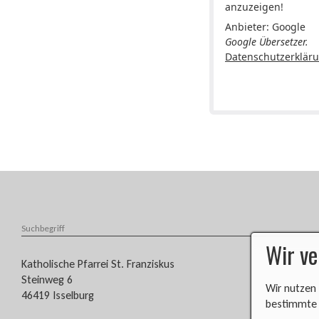
anzuzeigen!
Anbieter: Google
Google Übersetzer.
Datenschutzerklär
Wir v
​​​​Katholische Pfarrei St. Franziskus
Steinweg 6
Wir nutzen 
46419 Isselburg
bestimmte a