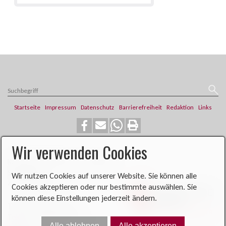
Startseite
Impressum
Datenschutz
Barrierefreiheit
Redaktion
Links
Wir verwenden Cookies
​​​​Katholische Pfarrei St. Franziskus
Steinweg 6
Wir nutzen Cookies auf unserer Website. Sie können alle
46419 Isselburg
Cookies akzeptieren oder nur bestimmte auswählen. Sie
können diese Einstellungen jederzeit ändern.
Telefon: 02874 704
Telefax: 02874 900396​​​​
Alle ablehnen
Alle akzeptieren