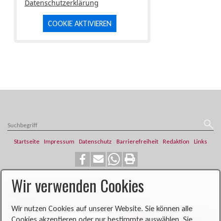
Datenschutzerklärung
COOKIE AKTIVIEREN
Startseite
Impressum
Datenschutz
Barrierefreiheit
Redaktion
Links
Wir verwenden Cookies
​​​​Katholische Pfarrei St. Franziskus
Steinweg 6
Wir nutzen Cookies auf unserer Website. Sie können alle
46419 Isselburg
Cookies akzeptieren oder nur bestimmte auswählen. Sie