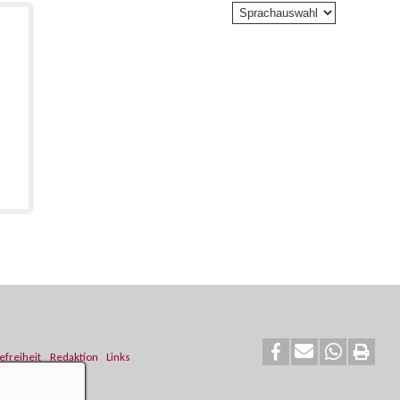
efreiheit
Redaktion
Links