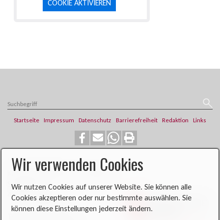
COOKIE AKTIVIEREN
Startseite
Impressum
Datenschutz
Barrierefreiheit
Redaktion
Links
Wir verwenden Cookies
​​​​Katholische Pfarrei St. Franziskus
Steinweg 6
Wir nutzen Cookies auf unserer Website. Sie können alle
46419 Isselburg
Cookies akzeptieren oder nur bestimmte auswählen. Sie
können diese Einstellungen jederzeit ändern.
Telefon: 02874 704