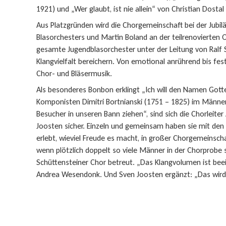
1921) und „Wer glaubt, ist nie allein“ von Christian Dostal
Aus Platzgründen wird die Chorgemeinschaft bei der Jubi
Blasorchesters und Martin Boland an der teilrenovierten 
gesamte Jugendblasorchester unter der Leitung von Ralf
Klangvielfalt bereichern. Von emotional anrührend bis festl
Chor- und Bläsermusik.
Als besonderes Bonbon erklingt „Ich will den Namen Gotte
Komponisten Dimitri Bortnianski (1751 – 1825) im Männer
Besucher in unseren Bann ziehen“, sind sich die Chorlei
Joosten sicher. Einzeln und gemeinsam haben sie mit de
erlebt, wieviel Freude es macht, in großer Chorgemeinscha
wenn plötzlich doppelt so viele Männer in der Chorprobe s
Schüttensteiner Chor betreut. „Das Klangvolumen ist beein
Andrea Wesendonk. Und Sven Joosten ergänzt: „Das wird r