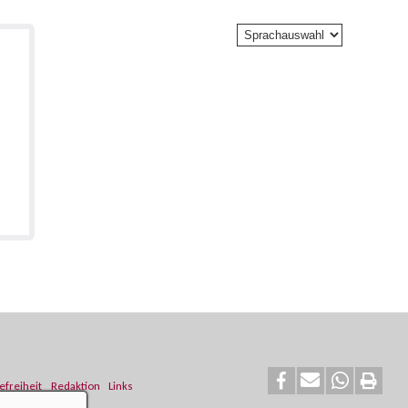
efreiheit
Redaktion
Links