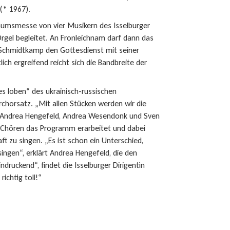
 (* 1967).
läumsmesse von vier Musikern des Isselburger
Orgel begleitet. An Fronleichnam darf dann das
 Schmidtkamp den Gottesdienst mit seiner
ich ergreifend reicht sich die Bandbreite der
s loben“ des ukrainisch-russischen
chorsatz. „Mit allen Stücken werden wir die
ter Andrea Hengefeld, Andrea Wesendonk und Sven
n Chören das Programm erarbeitet und dabei
ft zu singen. „Es ist schon ein Unterschied,
ingen“, erklärt Andrea Hengefeld, die den
druckend“, findet die Isselburger Dirigentin
ichtig toll!“