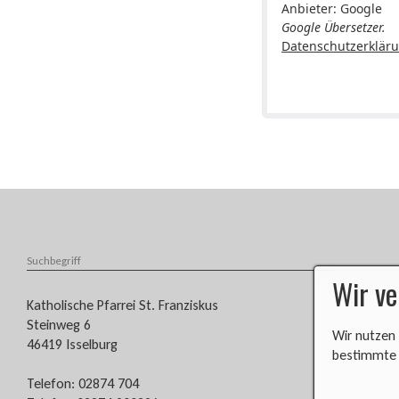
Anbieter: Google
Google Übersetzer.
Datenschutzerklär
Wir v
​​​​Katholische Pfarrei St. Franziskus
Steinweg 6
Wir nutzen 
46419 Isselburg
bestimmte a
Telefon: 02874 704