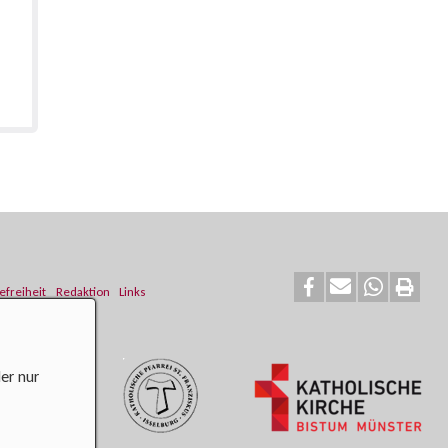
efreiheit
Redaktion
Links
er nur