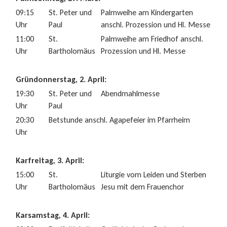
09:15
St. Peter und
Palmweihe am Kindergarten
Uhr
Paul
anschl. Prozession und Hl. Messe
11:00
St.
Palmweihe am Friedhof anschl.
Uhr
Bartholomäus
Prozession und Hl. Messe
Gründonnerstag, 2. April:
19:30
St. Peter und
Abendmahlmesse
Uhr
Paul
20:30
Betstunde anschl. Agapefeier im Pfarrheim
Uhr
Karfreitag, 3. April:
15:00
St.
Liturgie vom Leiden und Sterben
Uhr
Bartholomäus
Jesu mit dem Frauenchor
Karsamstag, 4. April: