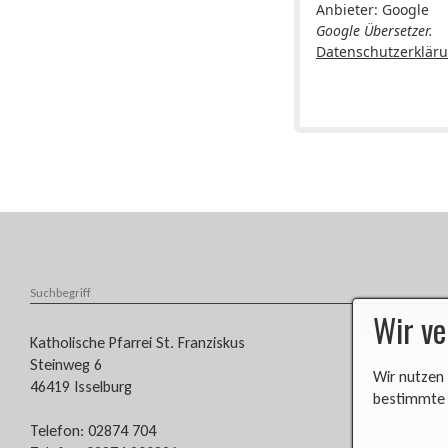
Anbieter: Google
Google Übersetzer.
Datenschutzerklär
Wir v
​​​​Katholische Pfarrei St. Franziskus
Steinweg 6
Wir nutzen 
46419 Isselburg
bestimmte a
Telefon: 02874 704