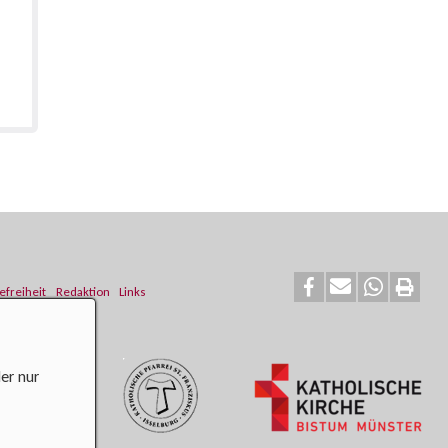
efreiheit
Redaktion
Links
er nur