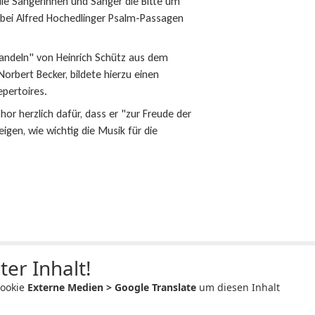
e Sängerinnen und Sänger die Bitte um
obei Alfred Hochedlinger Psalm-Passagen
wandeln" von Heinrich Schütz aus dem
orbert Becker, bildete hierzu einen
epertoires.
r herzlich dafür, dass er "zur Freude der
gen, wie wichtig die Musik für die
ter Inhalt!
Cookie
Externe Medien > Google Translate
um diesen Inhalt