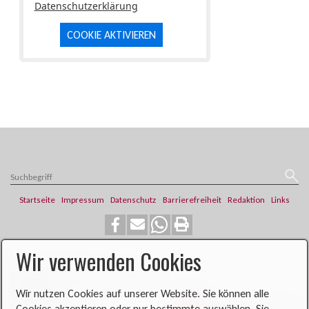
Datenschutzerklärung
COOKIE AKTIVIEREN
Startseite
Impressum
Datenschutz
Barrierefreiheit
Redaktion
Links
Wir verwenden Cookies
​​​​Katholische Pfarrei St. Franziskus
Steinweg 6
Wir nutzen Cookies auf unserer Website. Sie können alle
46419 Isselburg
Cookies akzeptieren oder nur bestimmte auswählen. Sie