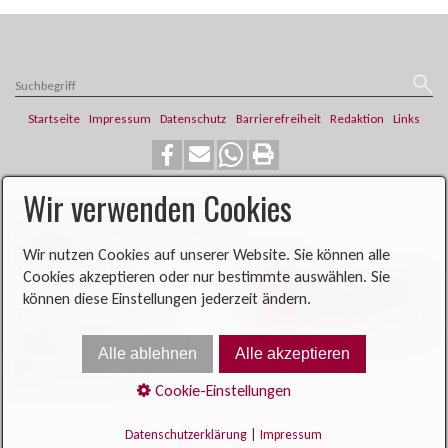
Startseite
Impressum
Datenschutz
Barrierefreiheit
Redaktion
Links
Wir verwenden Cookies
​​​​Katholische Pfarrei St. Franziskus
Steinweg 6
Wir nutzen Cookies auf unserer Website. Sie können alle
46419 Isselburg
Cookies akzeptieren oder nur bestimmte auswählen. Sie
können diese Einstellungen jederzeit ändern.
Telefon: 02874 704
Telefax: 02874 900396​​​​
Alle ablehnen
Alle akzeptieren
E-Mail senden
Cookie-Einstellungen
Datenschutzerklärung
|
Impressum